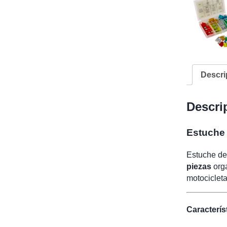
Descri
Descri
Estuche 
Estuche de 
piezas
orga
motocicleta
Caracterís