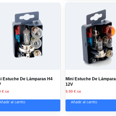
ni Estuche De Lámparas H4
Mini Estuche De Lámpar
V
12V
9
€
9,99
€
IVA
IVA
Añadir al carrito
Añadir al carrito