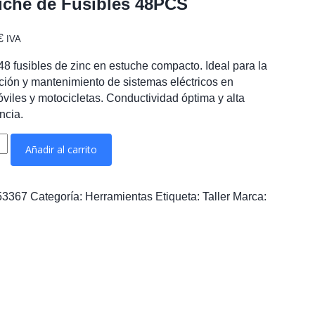
uche de Fusibles 48PCS
€
IVA
 48 fusibles de zinc en estuche compacto. Ideal para la
ución y mantenimiento de sistemas eléctricos en
viles y motocicletas. Conductividad óptima y alta
ncia.
he
Añadir al carrito
es
S
53367
Categoría:
Herramientas
Etiqueta:
Taller
Marca:
ad