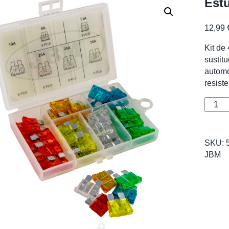
Est
12,99
Kit de
sustit
automó
resiste
Estuc
de
Fusibl
48PC
SKU:
cantid
JBM