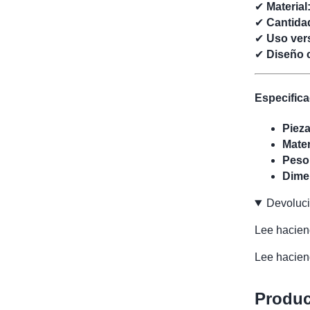
✔
Material
✔
Cantida
✔
Uso vers
✔
Diseño 
Especifica
Pieza
Mater
Peso
Dime
Devoluc
Lee haciend
Lee haciend
Produc