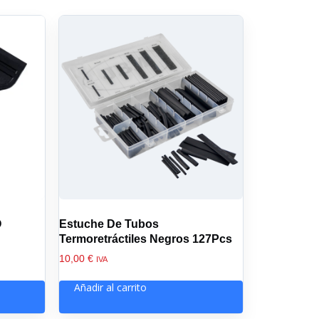
O
Estuche De Tubos
Termoretráctiles Negros 127Pcs
10,00
€
IVA
Añadir al carrito