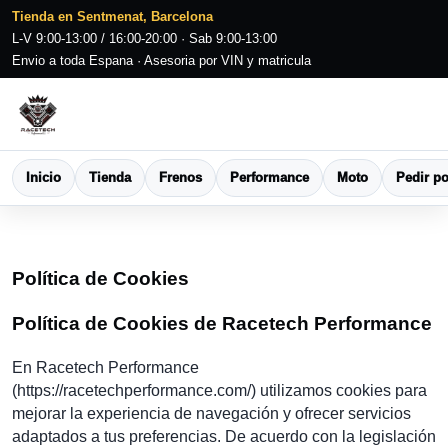
Tienda en Sentmenat, Barcelona
L-V 9:00-13:00 / 16:00-20:00 · Sab 9:00-13:00
Envio a toda Espana · Asesoria por VIN y matricula
Inicio
Tienda
Frenos
Performance
Moto
Pedir po
Política de Cookies
Política de Cookies de Racetech Performance
En Racetech Performance
(https://racetechperformance.com/) utilizamos cookies para
mejorar la experiencia de navegación y ofrecer servicios
adaptados a tus preferencias. De acuerdo con la legislación