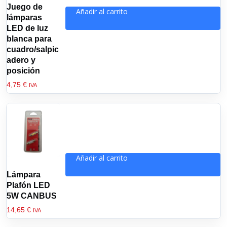
Juego de
Añadir al carrito
lámparas
LED de luz
blanca para
cuadro/salpic
adero y
posición
4,75
€
IVA
Añadir al carrito
Lámpara
Plafón LED
5W CANBUS
14,65
€
IVA