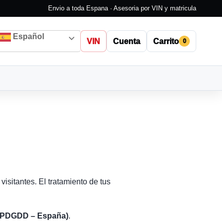
Envio a toda Espana · Asesoria por VIN y matricula
Español
VIN
Cuenta
Carrito
0
isitantes. El tratamiento de tus
(LOPDGDD – España)
.