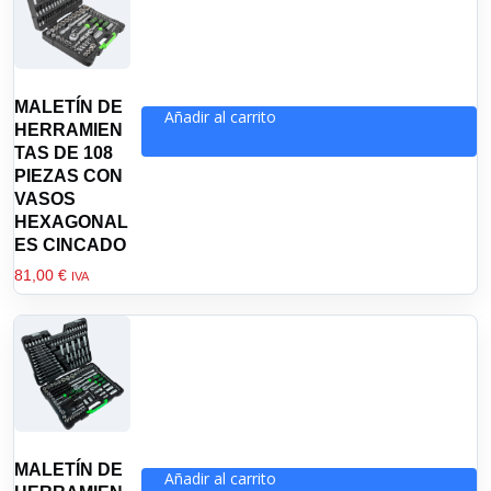
pueden
elegir
en
la
MALETÍN DE
página
Añadir al carrito
HERRAMIEN
de
TAS DE 108
producto
PIEZAS CON
VASOS
HEXAGONAL
ES CINCADO
81,00
€
IVA
MALETÍN DE
Añadir al carrito