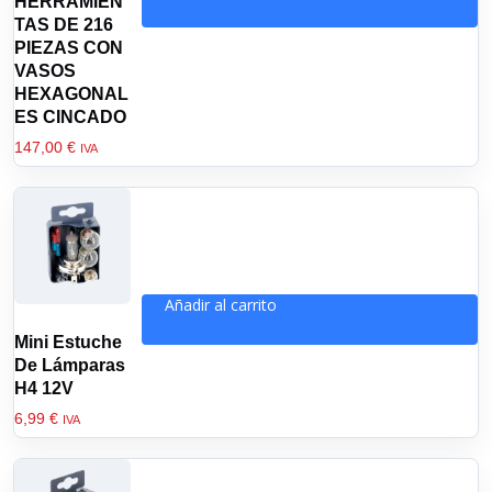
HERRAMIEN
TAS DE 216
PIEZAS CON
VASOS
HEXAGONAL
ES CINCADO
147,00
€
IVA
Añadir al carrito
Mini Estuche
De Lámparas
H4 12V
6,99
€
IVA