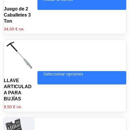
Juego de 2
Caballetes 3
Ton
34,00
€
IVA
Seleccionar opciones
Este
LLAVE
producto
ARTICULAD
tiene
A PARA
BUJÍAS
múltiples
variantes.
9,50
€
IVA
Las
opciones
se