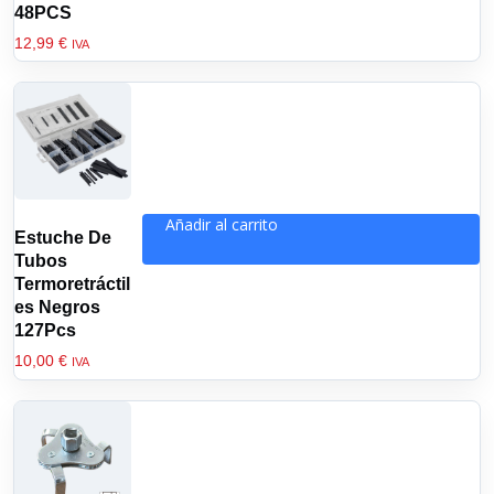
48PCS
12,99
€
IVA
Añadir al carrito
Estuche De
Tubos
Termoretráctil
es Negros
127Pcs
10,00
€
IVA