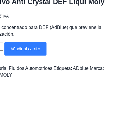
ivo Anti Crystal DEF Liqui Moly
€
IVA
o concentrado para DEF (AdBlue) que previene la
ización.
o
Añadir al carrito
l
ría:
Fluidos Automotrices
Etiqueta:
ADblue
Marca:
-MOLY
ad