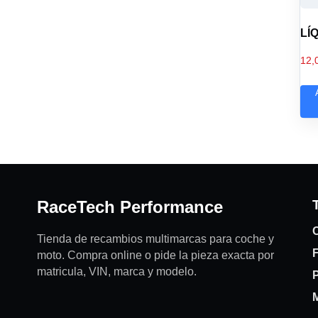
LÍ
12,
RaceTech Performance
C
Tienda de recambios multimarcas para coche y
moto. Compra online o pide la pieza exacta por
matricula, VIN, marca y modelo.