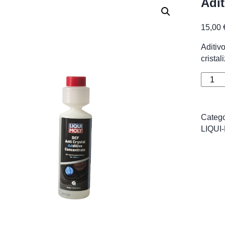
Adit
15,00
Aditiv
cristal
Aditiv
Anti
Crysta
DEF
Catego
Liqui
LIQUI
Moly
cantid