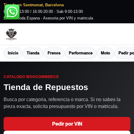
Tienda en Sentmenat, Barcelona
L-V 9:00-13:00 / 16:00-20:00 · Sab 9:00-13:00
Envio a toda Espana · Asesoria por VIN y matricula
Inicio
Tienda
Frenos
Performance
Moto
Pedir po
CATALOGO WOOCOMMERCE
Tienda de Repuestos
Busca por categoria, referencia o marca. Si no sabes la
pieza exacta, solicita presupuesto por VIN o matricula.
Pedir por VIN