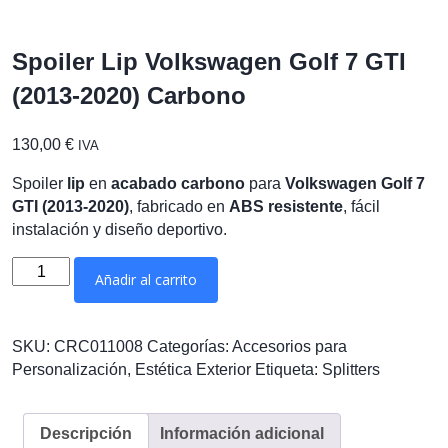
Spoiler Lip Volkswagen Golf 7 GTI
(2013-2020) Carbono
130,00
€
IVA
Spoiler
lip
en
acabado carbono
para
Volkswagen Golf 7
GTI (2013-2020)
, fabricado en
ABS resistente
, fácil
instalación y diseño deportivo.
Spoiler
Añadir al carrito
Lip
Volkswagen
Golf
SKU:
CRC011008
Categorías:
Accesorios para
7
Personalización
,
Estética Exterior
Etiqueta:
Splitters
GTI
(2013-
2020)
Descripción
Información adicional