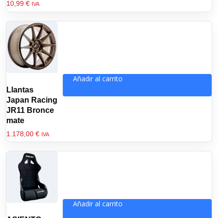
10,99
€
IVA
variantes.
Las
opciones
se
pueden
elegir
en
Añadir al carrito
la
Llantas
página
Japan Racing
de
JR11 Bronce
producto
mate
1.178,00
€
IVA
Añadir al carrito