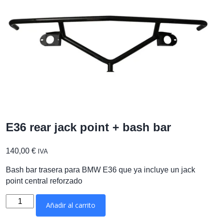
E36 rear jack point + bash bar
140,00
€
IVA
Bash bar trasera para BMW E36 que ya incluye un jack
point central reforzado
E36
Añadir al carrito
rear