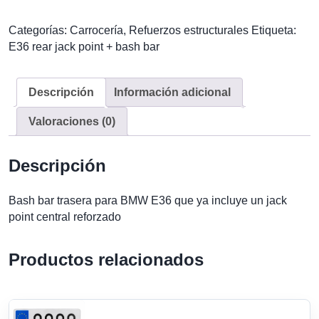
jack
point
Categorías:
Carrocería
,
Refuerzos estructurales
Etiqueta:
+
E36 rear jack point + bash bar
bash
bar
cantidad
Descripción
Información adicional
Valoraciones (0)
Descripción
Bash bar trasera para BMW E36 que ya incluye un jack
point central reforzado
Productos relacionados