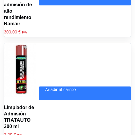
admisión de
alto
rendimiento
Ramair
300,00
€
IVA
Añadir al carrito
Limpiador de
Admisión
TRATAUTO
300 ml
7,20
€