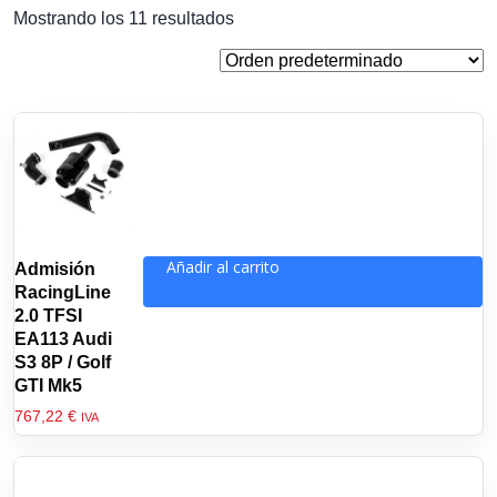
Mostrando los 11 resultados
Añadir al carrito
Admisión
RacingLine
2.0 TFSI
EA113 Audi
S3 8P / Golf
GTI Mk5
767,22
€
IVA