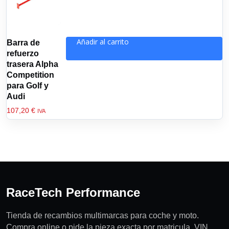
Añadir al carrito
Barra de
refuerzo
trasera Alpha
Competition
para Golf y
Audi
107,20
€
IVA
RaceTech Performance
Tienda de recambios multimarcas para coche y moto.
Compra online o pide la pieza exacta por matricula, VIN,