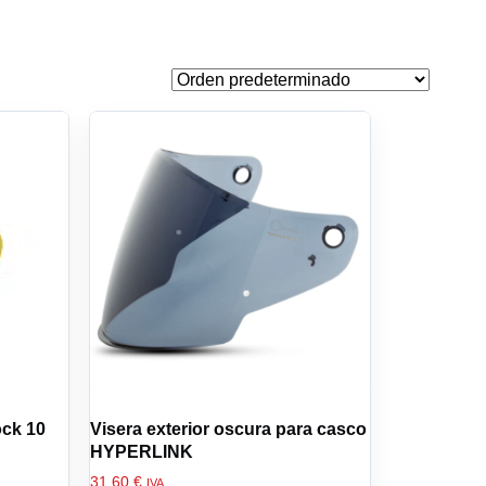
ock 10
Visera exterior oscura para casco
HYPERLINK
31,60
€
IVA