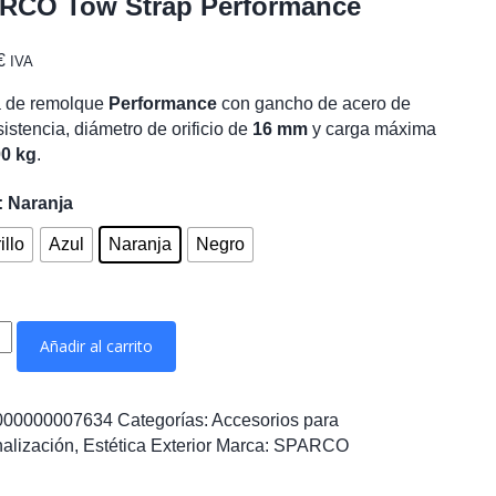
RCO Tow Strap Performance
€
IVA
a de remolque
Performance
con gancho de acero de
sistencia, diámetro de orificio de
16 mm
y carga máxima
0 kg
.
: Naranja
illo
Azul
Naranja
Negro
CO
Añadir al carrito
rmance
000000007634
Categorías:
Accesorios para
ad
alización
,
Estética Exterior
Marca:
SPARCO