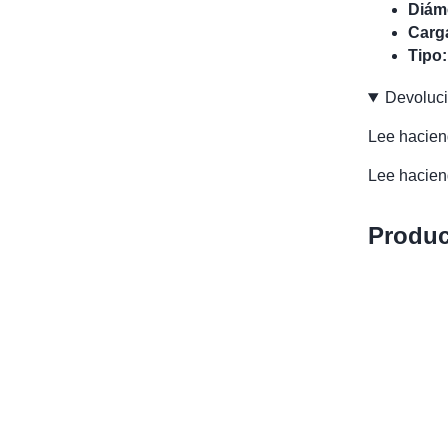
Diáme
Carg
Tipo:
Devoluc
Lee haciend
Lee haciend
Produc