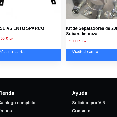
SE ASIENTO SPARCO
Kit de Separadores de 2
Subaru Impreza
,00
€
IVA
125,00
€
IVA
Añadir al carrito
Añadir al carrito
Tienda
Ayuda
atalogo completo
Solicitud por VIN
Frenos
Contacto