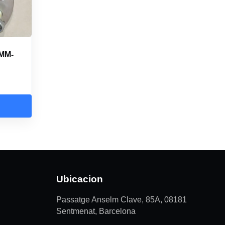
0MM-
Ubicacion
Passatge Anselm Clave, 85A, 08181
Sentmenat, Barcelona