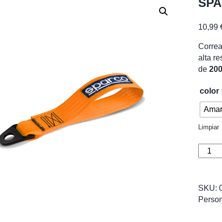
SPA
10,99
Corre
alta re
de
200
color
Amar
Limpiar
SPAR
Tow
Strap
Perfo
SKU:
cantid
Person