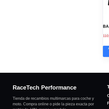
BA
110
RaceTech Performance
C
Tienda de recambios multimarcas para coche y
moto. Compra online o pide la pieza exacta por