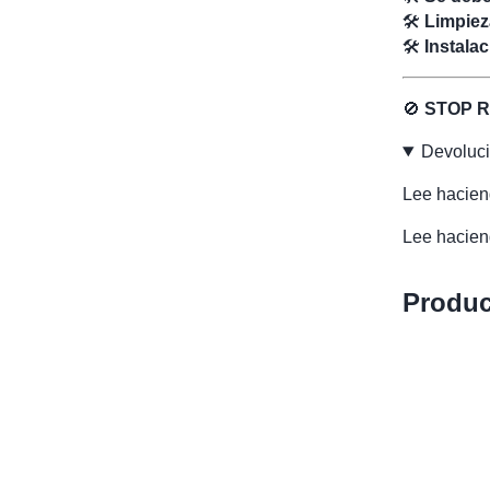
🛠
Limpiez
🛠
Instala
🚫
STOP R
Devoluc
Lee haciend
Lee haciend
Produc