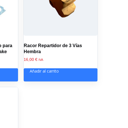
o para
Racor Repartidor de 3 Vías
ake
Hembra
16,00
€
IVA
Añadir al carrito