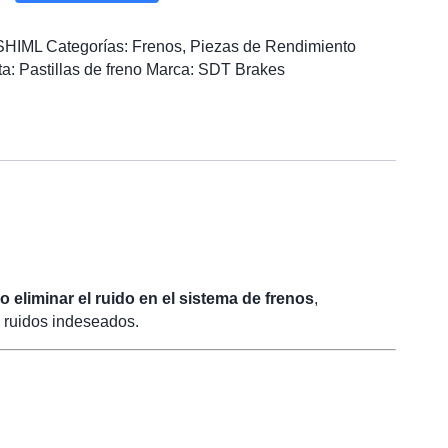
ido
SHIML
Categorías:
Frenos
,
Piezas de Rendimiento
s
ta:
Pastillas de freno
Marca:
SDT Brakes
ad
 o eliminar el ruido en el sistema de frenos
,
 ruidos indeseados.