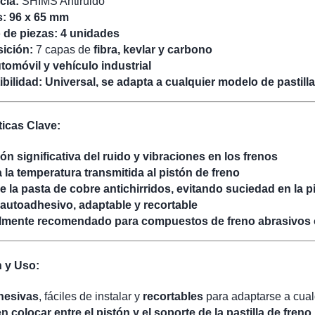
cia:
SHIMS Antiruido
s:
96 x 65 mm
de piezas:
4 unidades
ición:
7 capas de
fibra, kevlar y carbono
tomóvil y vehículo industrial
bilidad:
Universal, se adapta a cualquier modelo de pastilla
ticas Clave:
n significativa del ruido y vibraciones en los frenos
 la temperatura transmitida al pistón de freno
e la pasta de cobre antichirridos, evitando suciedad en la p
 autoadhesivo, adaptable y recortable
lmente recomendado para compuestos de freno abrasivos 
n y Uso:
hesivas
, fáciles de instalar y
recortables
para adaptarse a cualq
 colocar entre el pistón y el soporte de la pastilla de freno
.