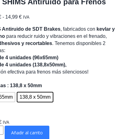
 SHIMS Antiruido para Frenos
Rango
€
-
14,99
€
IVA
de
 Antiruido de SDT Brakes
, fabricados con
kevlar y
precios:
no
para reducir ruido y vibraciones en el frenado,
desde
dhesivos y recortables
. Tenemos disponibles 2
11,99 €
as:
hasta
de 4 unidades (96x65mm)
14,99 €
de 4 unidades (138,8x50mm),
ión efectiva para frenos más silenciosos!
das
: 138,8 x 50mm
 65mm
138,8 x 50mm
€
IVA
Añadir al carrito
S