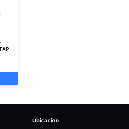
r
 FAP
Ubicacion