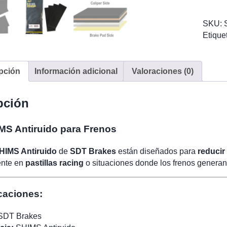
Antiru
para
SKU:
Freno
Etique
cantid
pción
Información adicional
Valoraciones (0)
pción
S Antiruido para Frenos
HIMS Antiruido
de
SDT Brakes
están diseñados para
reducir
ente en
pastillas racing
o situaciones donde los frenos generan
caciones:
SDT Brakes