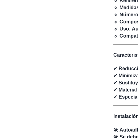
🔹
Referen
🔹
Medida
🔹
Número 
🔹
Compos
🔹
Uso:
Au
🔹
Compati
Caracterís
✔
Reducció
✔
Minimiza
✔
Sustituy
✔
Material
✔
Especia
Instalació
🛠
Autoad
🛠
Se deben