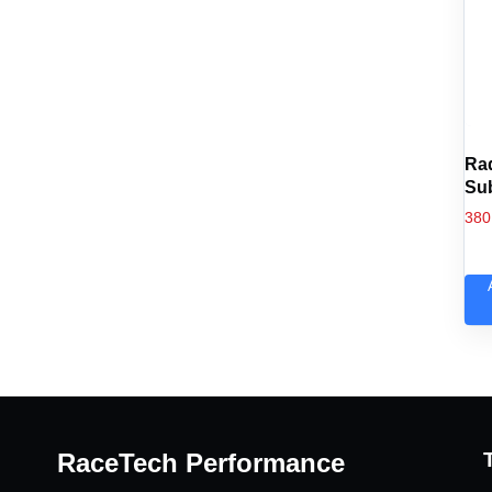
Ra
Su
380
RaceTech Performance