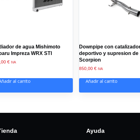
diador de agua Mishimoto
Downpipe con catalizado
baru Impreza WRX STI
deportivo y supresion de
Scorpion
,00
€
IVA
850,00
€
IVA
Añadir al carrito
Añadir al carrito
Tienda
Ayuda