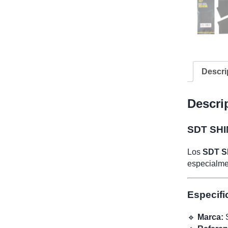
Descri
Descri
SDT SHIM
Los
SDT S
especialm
Especifi
🔹
Marca: