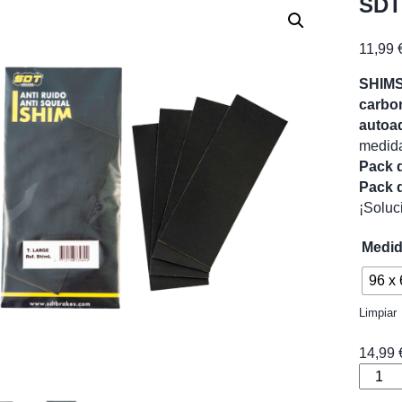
SDT
11,99
SHIMS
carbo
autoa
medid
Pack 
Pack 
¡Soluc
Medi
96 x
Limpiar
14,99
SDT
SHIM