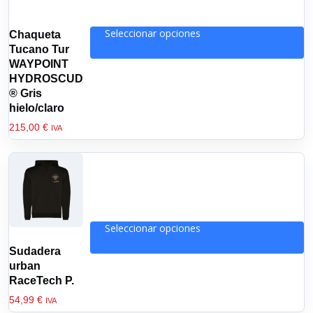
Seleccionar opciones
Chaqueta
Este
Tucano Tur
producto
WAYPOINT
tiene
HYDROSCUD
® Gris
múltiples
hielo/claro
variantes.
Las
215,00
€
IVA
opciones
se
pueden
elegir
en
la
Seleccionar opciones
página
Este
Sudadera
de
producto
urban
producto
tiene
RaceTech P.
múltiples
54,99
€
IVA
variantes.